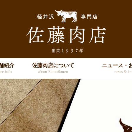
舗紹介
佐藤肉店について
ニュース・
ore info
about Satonikuten
news & in