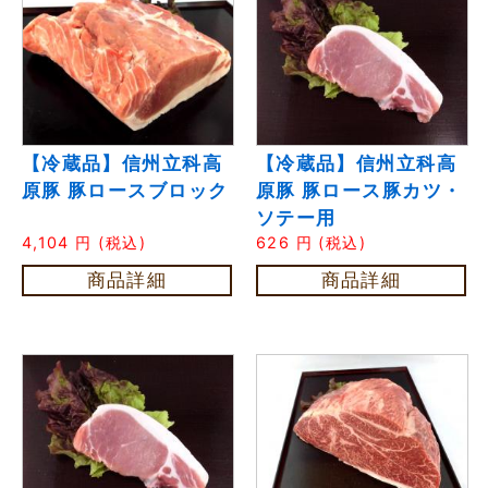
【冷蔵品】信州立科高
【冷蔵品】信州立科高
原豚 豚ロースブロック
原豚 豚ロース豚カツ・
ソテー用
4,104
円
(税込)
626
円
(税込)
商品詳細
商品詳細