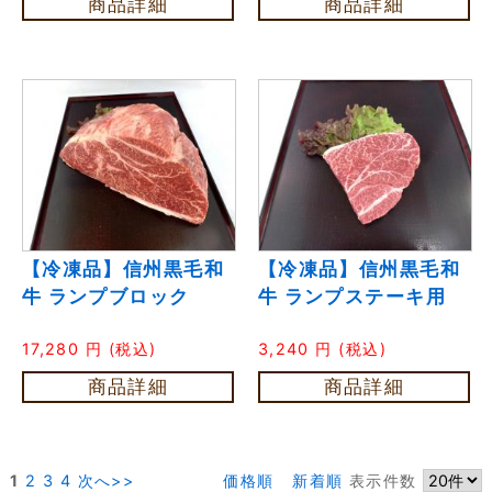
商品詳細
商品詳細
【冷凍品】信州黒毛和
【冷凍品】信州黒毛和
牛 ランプブロック
牛 ランプステーキ用
17,280
円
(税込)
3,240
円
(税込)
商品詳細
商品詳細
1
2
3
4
次へ>>
価格順
新着順
表示件数