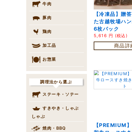
牛肉
【冷凍品】贈答
豚肉
た古越牧場ハ
6枚パック
鶏肉
5,616
円
(税込)
商品詳
加工品
お惣菜
調理法から選ぶ
ステーキ・ソテー
すきやき・しゃぶ
しゃぶ
【PREMIUM
焼肉・BBQ