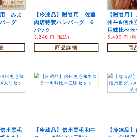
用 みよ
【冷凍品】贈答用 佐藤
【贈答用】
ンバーグ
肉店特製ハンバーグ 6
州牛&信州
パック
用味比べセ
3,240
円
(税込)
5,400
円
(税
細
商品詳細
商
】信州黒毛
【冷蔵品】信州黒毛和牛
【冷凍品】