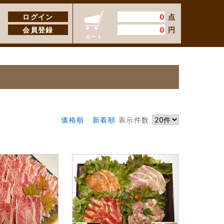
ログイン
0
点
会員登録
0
円
カート
価格順
新着順
表示件数