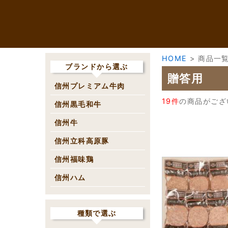
HOME
>
商品一
ブランドから選ぶ
贈答用
信州プレミアム牛肉
19件
の商品がござ
信州黒毛和牛
信州牛
信州立科高原豚
信州福味鶏
信州ハム
種類で選ぶ