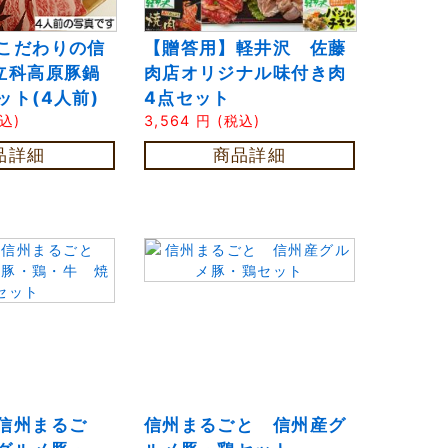
こだわりの信
【贈答用】軽井沢 佐藤
立科高原豚鍋
肉店オリジナル味付き肉
ット(4人前)
4点セット
込)
3,564
円
(税込)
品詳細
商品詳細
信州まるご
信州まるごと 信州産グ