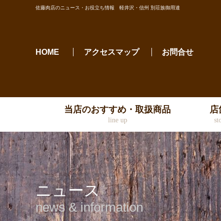
佐藤肉店のニュース・お役立ち情報 軽井沢・信州 別荘族御用達
HOME
アクセスマップ
お問合せ
当店のおすすめ・取扱商品
店
line up
st
ニュース
news & information