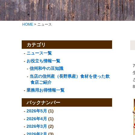
HOME
>
ニュース
カテゴリ
ニュース一覧
お役立ち情報一覧
信州和牛の豆知識
当店の信州産（長野県産）食材を使った飲
食店ご紹介
業務用お得情報一覧
バックナンバー
2026年5月
(1)
2026年4月
(1)
2026年3月
(2)
2026年2月
(3)