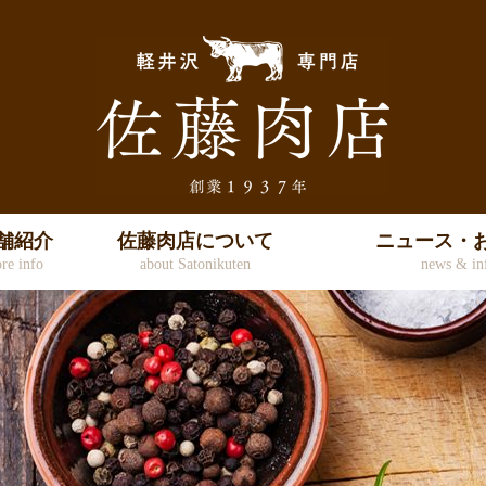
舗紹介
佐藤肉店について
ニュース・
ore info
about Satonikuten
news & in