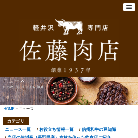
ニュース
news & information
HOME
>
ニュース
カテゴリ
ニュース一覧
お役立ち情報一覧
信州和牛の豆知識
当店の信州産（長野県産）食材を使った飲食店ご紹介