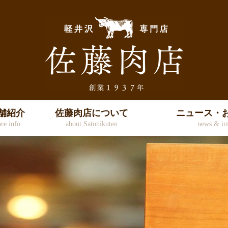
舗紹介
佐藤肉店について
ニュース・
ore info
about Satonikuten
news & in