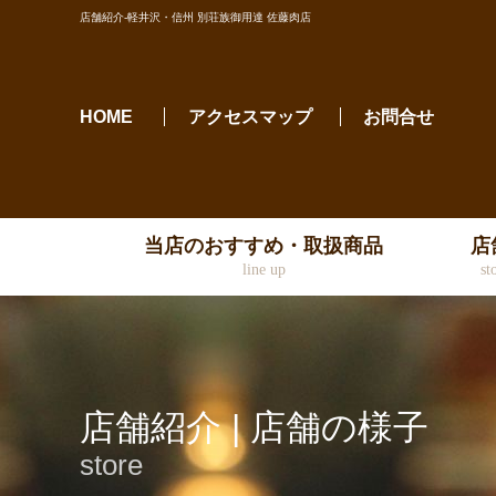
店舗紹介-軽井沢・信州 別荘族御用達 佐藤肉店
HOME
アクセスマップ
お問合せ
当店のおすすめ・取扱商品
店
line up
st
店舗紹介 | 店舗の様子
store