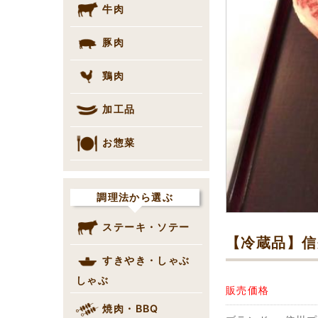
牛肉
豚肉
鶏肉
加工品
お惣菜
調理法から選ぶ
ステーキ・ソテー
【冷蔵品】信
すきやき・しゃぶ
しゃぶ
販売価格
焼肉・BBQ