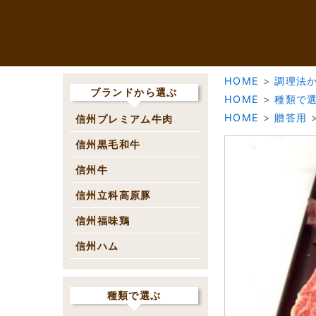
HOME
>
調理法
ブランドから選ぶ
HOME
>
種類で
HOME
>
贈答用
信州プレミアム牛肉
信州黒毛和牛
信州牛
信州立科高原豚
信州福味鶏
信州ハム
種類で選ぶ