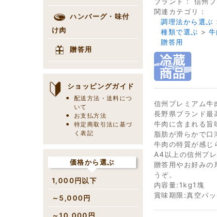
ブランド：
信州プ
関連カテゴリ：
ハンバーグ・味付
調理法から選ぶ
け肉
種類で選ぶ
>
牛
贈答用
贈答用
ショッピングガイド
配送方法・送料につ
信州プレミアム牛
いて
長野県ブランド最
お支払方法
牛肉に含まれる旨
特定商取引法に基づ
脂肪が滑らかで口
く表記
牛肉の特質が感じ
A4以上の信州プ
価格から選ぶ
贈答用やお好みの
うぞ。
1,000円以下
内容量:1kg1塊
賞味期限:真空パッ
～5,000円
～10,000円