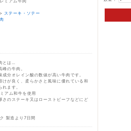
レミアム牛肉
>
ステーキ・ソテー
肉
肉とは…
高峰の牛肉。
味成分オレイン酸の数値が高い牛肉です。
溶けが良く、柔らかさと風味に優れている和
られます。
レミアム和牛を使用
厚さのステーキ又はローストビーフなどにど
ク 製造より7日間