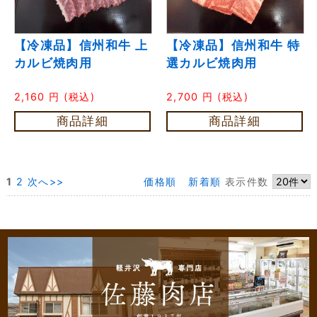
【冷凍品】信州和牛 上
【冷凍品】信州和牛 特
カルビ焼肉用
選カルビ焼肉用
2,160
円
(税込)
2,700
円
(税込)
商品詳細
商品詳細
1
2
次へ>>
価格順
新着順
表示件数