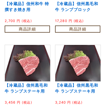
【冷蔵品】信州和牛 特
【冷蔵品】信州黒毛和
撰すき焼き用
牛 ランプブロック
2,700
円
(税込)
17,280
円
(税込)
商品詳細
商品詳細
【冷蔵品】信州黒毛和
【冷蔵品】信州黒毛和
牛 ランプステーキ用
牛 ランプステーキ用
3,456
円
(税込)
3,240
円
(税込)