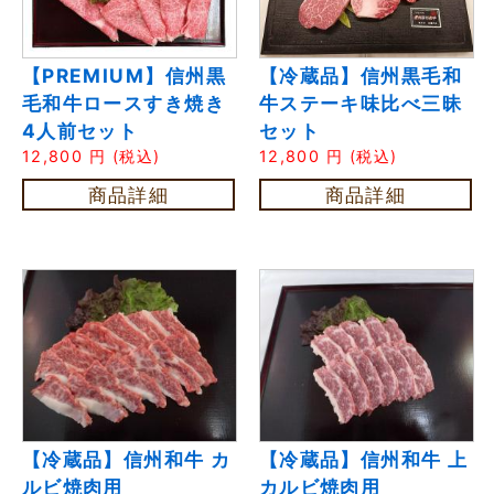
【PREMIUM】信州黒
【冷蔵品】信州黒毛和
毛和牛ロースすき焼き
牛ステーキ味比べ三昧
4人前セット
セット
12,800
円
(税込)
12,800
円
(税込)
商品詳細
商品詳細
【冷蔵品】信州和牛 カ
【冷蔵品】信州和牛 上
ルビ焼肉用
カルビ焼肉用