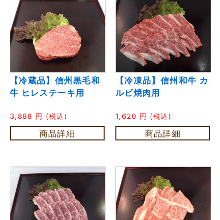
【冷蔵品】信州黒毛和
【冷凍品】信州和牛 カ
牛 ヒレステーキ用
ルビ焼肉用
3,888
円
(税込)
1,620
円
(税込)
商品詳細
商品詳細