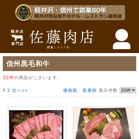
信州黒毛和牛
32件
の商品がございます。
1
2
次へ>>
価格順
新着順
表示件数