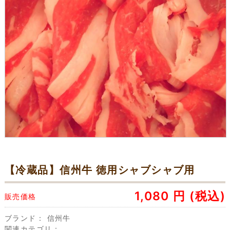
【冷蔵品】信州牛 徳用シャブシャブ用
1,080
円
(税込)
販売価格
ブランド：
信州牛
関連カテゴリ：