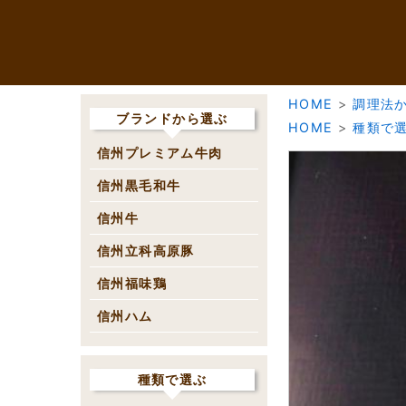
HOME
>
調理法
ブランドから選ぶ
HOME
>
種類で
信州プレミアム牛肉
信州黒毛和牛
信州牛
信州立科高原豚
信州福味鶏
信州ハム
種類で選ぶ