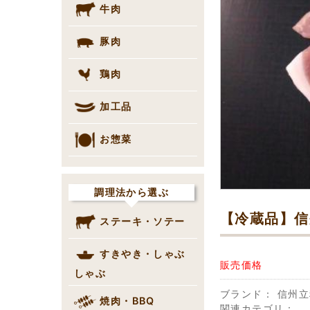
牛肉
豚肉
鶏肉
加工品
お惣菜
調理法から選ぶ
【冷蔵品】信
ステーキ・ソテー
すきやき・しゃぶ
販売価格
しゃぶ
ブランド：
信州立
焼肉・BBQ
関連カテゴリ：