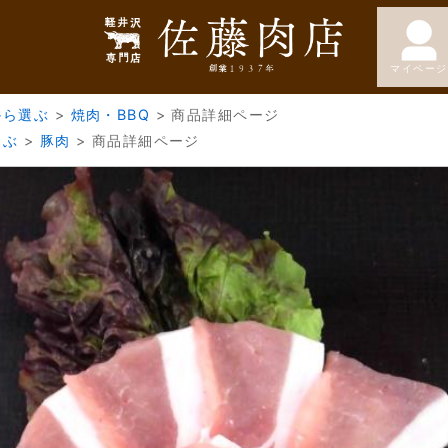
マイページ
から選ぶ
>
焼肉・BBQ
>
商品詳細ページ
選ぶ
>
豚肉
>
商品詳細ページ