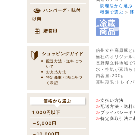
調理法から選ぶ
ハンバーグ・味付
種類で選ぶ
>
豚
け肉
贈答用
信州立科高原豚と
ショッピングガイド
当社のオリジナル
配送方法・送料につ
長野県立科地域で
いて
水・空気が素晴ら
お支払方法
内容量:200g
特定商取引法に基づ
賞味期限:トレイパ
く表記
支払い方法
価格から選ぶ
配送方法・送料
プライバシーポ
1,000円以下
特定商取引法に
～5,000円
～10,000円