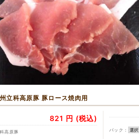
州立科高原豚 豚ロース焼肉用
821
円
(税込)
パック：
科高原豚